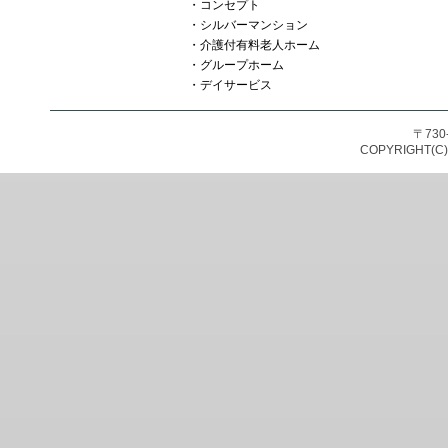
・
コンセプト
・
シルバーマンション
・
介護付有料老人ホーム
・
グループホーム
・
デイサービス
〒73
COPYRIGHT(C)